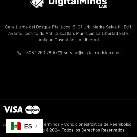
Calle Llama del Bosque Pte, Local 8-01 Urb. Madre Selva III, Edif.
Avante, Distrito de Ant. Cuscatlán, Municipio La Libertad Este,
Antiguo Cuscatlán, La Libertad
+503 2250 7800
service@digitalmindslab.com
Aviso de Privacidad
Términos y Condiciones
Política de Reembolso
ES
Digital Minds Lab ©2024. Todos los Derechos Reservados.